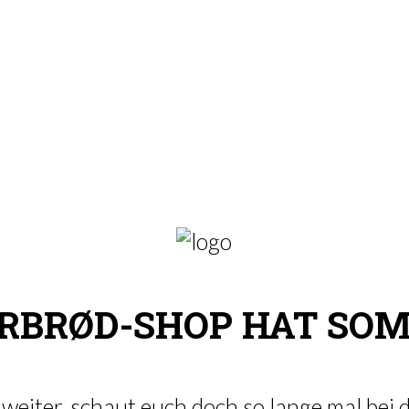
RBRØD-SHOP HAT SO
r weiter, schaut euch doch so lange mal bei