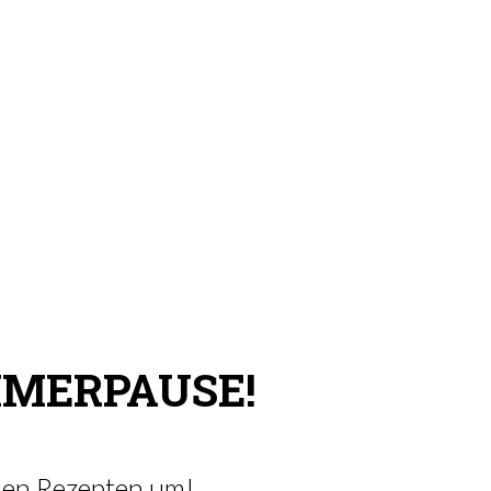
MMERPAUSE!
 den Rezepten um!